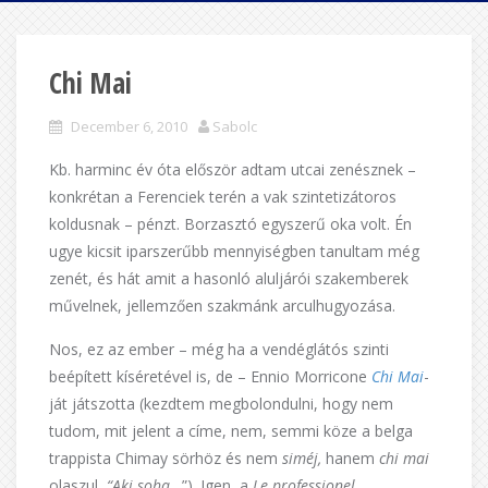
Chi Mai
December 6, 2010
Sabolc
Kb. harminc év óta először adtam utcai zenésznek –
konkrétan a Ferenciek terén a vak szintetizátoros
koldusnak – pénzt. Borzasztó egyszerű oka volt. Én
ugye kicsit iparszerűbb mennyiségben tanultam még
zenét, és hát amit a hasonló aluljárói szakemberek
művelnek, jellemzően szakmánk arculhugyozása.
Nos, ez az ember – még ha a vendéglátós szinti
beépített kíséretével is, de – Ennio Morricone
Chi Mai
-
ját játszotta (kezdtem megbolondulni, hogy nem
tudom, mit jelent a címe, nem, semmi köze a belga
trappista Chimay sörhöz és nem
siméj,
hanem
chi mai
olaszul,
“Aki soha
…”). Igen, a
Le professionel