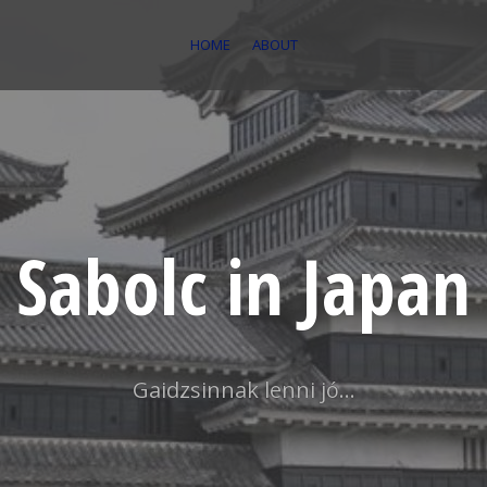
HOME
ABOUT
Sabolc in Japan
Gaidzsinnak lenni jó…