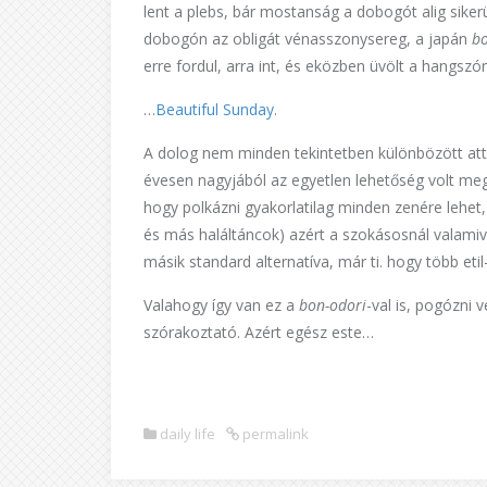
lent a plebs, bár mostanság a dobogót alig siker
dobogón az obligát vénasszonysereg, a japán
b
erre fordul, arra int, és eközben üvölt a hangsz
…
Beautiful Sunday
.
A dolog nem minden tekintetben különbözött attó
évesen nagyjából az egyetlen lehetőség volt megé
hogy polkázni gyakorlatilag minden zenére lehet
és más haláltáncok) azért a szokásosnál valamiv
másik standard alternatíva, már ti. hogy több etil
Valahogy így van ez a
bon-odori
-val is, pogózni 
szórakoztató. Azért egész este…
daily life
permalink