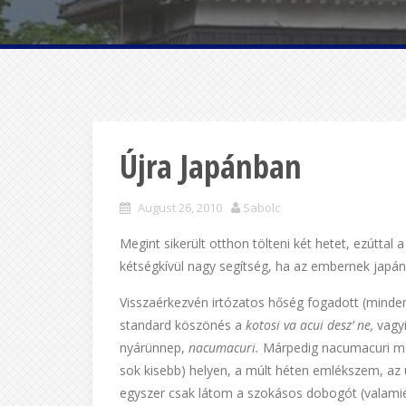
Újra Japánban
August 26, 2010
Sabolc
Megint sikerült otthon tölteni két hetet, ezúttal
kétségkívül nagy segítség, ha az embernek japán 
Visszaérkezvén irtózatos hőség fogadott (minde
standard köszönés a
kotosi va acui desz’ ne,
vagy
nyárünnep,
nacumacuri.
Márpedig nacumacuri mo
sok kisebb) helyen, a múlt héten emlékszem, az
egyszer csak látom a szokásos dobogót (valamiér