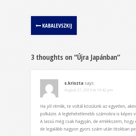
KABALEVSZKIJ
3 thoughts on “
Újra Japánban
”
s.kriszta
says:
August 27, 2010 at 10:42 pm
Ha jól rémlik, te voltál közülünk az egyetlen, ak
polkázni. A leglehetetlenebb számokra is képes vo
A lassú még csak hagyján, de emlékszem, hogy eg
de legalább nagyon gyors szám után titokban per