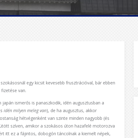
 a szokásosnál egy kicsit kevesebb frusztrációval, bár ebben
fizetése van.
n japán ismerős is panaszkodik, idén augusztusban a
is
idén milyen meleg van
), de ha augusztus, akkor
stanság hétvégenként van szinte minden nagyobb (és
 ütött szíven, amikor a szokásos úton hazafelé motorozva
t itt ez a fájintos, dobogón táncolnak a kiemelt népek,