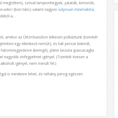
ül megtölteni), szóval lampionhegyek, jukaták, kimonók,
on-odori
(bon-tánc) valami nagyon
súlyosan minimalista,
órókból a…
l, amikor az Úttörővasúton lelkesen polkáztunk (tizenkét
rinteni egy ellenkező neműt), és hát persze kiderült,
, háromnegyedesre (keringő), pláne lassúra (passacaglia
el nagyobb önfegyelmet igényel. (Tizenkét évesen a
-alkoholt igényel, nem merült fel.)
végül is mindenre lehet, és néhány percig egészen