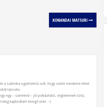
KONANDAI MATSURI
inek a számára egyértelmű volt, hogy szinte mindenre lehet
ltál táncolni.
y-egy – szerinted – jól polkázható, végtelennek tűnő,
cekig kapkodtam levegő után. :-)