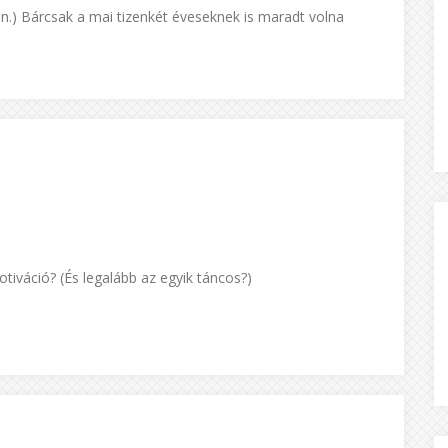
gen.) Bárcsak a mai tizenkét éveseknek is maradt volna
otiváció? (És legalább az egyik táncos?)