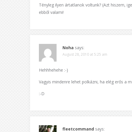
Tényleg ilyen ártatlanok voltunk? (Azt hiszem, i
ebből valami!
Noha
says:
August 28, 2010 at 5:25 am
Hehhhehehe :-)
Vagyis mindenre lehet polkázni, ha elég erős a m
:-D
fleetcommand
says: