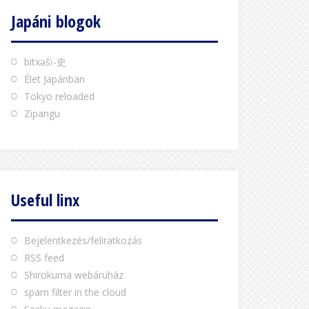
Japáni blogok
bitxəšï-史
Élet Japánban
Tokyo reloaded
Zipangu
Useful linx
Bejelentkezés/feliratkozás
RSS feed
Shirokuma webáruház
spam filter in the cloud