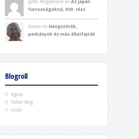
Jyrkki Pingviiniemi on
Az japán
furcsaságokrul, XVII. rész
benoe on
Hangszórók,
patkányok és más állatfajták
Blogroll
Agnus
Fisher King
Lucia